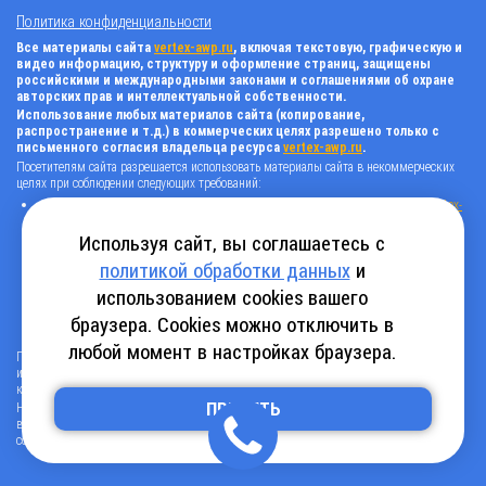
Политика конфиденциальности
Все материалы сайта
vertex-awp.ru
, включая текстовую, графическую и
видео информацию, структуру и оформление страниц, защищены
российскими и международными законами и соглашениями об охране
авторских прав и интеллектуальной собственности.
Использование любых материалов сайта (копирование,
распространение и т.д.) в коммерческих целях разрешено только с
письменного согласия владельца ресурса
vertex-awp.ru
.
Посетителям сайта разрешается использовать материалы сайта в некоммерческих
целях при соблюдении следующих требований:
поставить прямую активную гиперссылку на оригинал в виде: «источник
vertex-
awp.ru
», гиперссылки должны быть открыты к индексации поисковыми
системами, т.е. запрещено применять «noindex», «nofollow» и любые другие
Используя сайт, вы соглашаетесь с
способы, нельзя использовать редирект в ссылках;
политикой обработки данных
и
все ссылки, имеющиеся в тексте материала, должны оставаться в неизменном
виде и быть прямыми и активными;
использованием cookies вашего
в случае регулярного использования материалов сайта
vertex-awp.ru
, прямая
активная ссылка на ресурс должна быть размещена на главной странице вашего
браузера. Cookies можно отключить в
сайта (в любом видимом месте).
любой момент в настройках браузера.
Посетителям сайта разрешается копировать/скачивать только следующую
информацию: бланки, анкеты, каталоги, промокоды на скидки, адреса офисов,
контактные телефоны и контактную информацию.
ПРИНЯТЬ
Нарушение вышеуказанных положений является нарушением авторских прав и
влечет наступление гражданской, административной и уголовной ответственности в
соответствии с действующим законодательством.