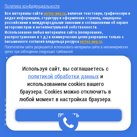
Политика конфиденциальности
Все материалы сайта
vertex-awp.ru
, включая текстовую, графическую и
видео информацию, структуру и оформление страниц, защищены
российскими и международными законами и соглашениями об охране
авторских прав и интеллектуальной собственности.
Использование любых материалов сайта (копирование,
распространение и т.д.) в коммерческих целях разрешено только с
письменного согласия владельца ресурса
vertex-awp.ru
.
Посетителям сайта разрешается использовать материалы сайта в некоммерческих
целях при соблюдении следующих требований:
поставить прямую активную гиперссылку на оригинал в виде: «источник
vertex-
awp.ru
», гиперссылки должны быть открыты к индексации поисковыми
системами, т.е. запрещено применять «noindex», «nofollow» и любые другие
Используя сайт, вы соглашаетесь с
способы, нельзя использовать редирект в ссылках;
политикой обработки данных
и
все ссылки, имеющиеся в тексте материала, должны оставаться в неизменном
виде и быть прямыми и активными;
использованием cookies вашего
в случае регулярного использования материалов сайта
vertex-awp.ru
, прямая
активная ссылка на ресурс должна быть размещена на главной странице вашего
браузера. Cookies можно отключить в
сайта (в любом видимом месте).
любой момент в настройках браузера.
Посетителям сайта разрешается копировать/скачивать только следующую
информацию: бланки, анкеты, каталоги, промокоды на скидки, адреса офисов,
контактные телефоны и контактную информацию.
ПРИНЯТЬ
Нарушение вышеуказанных положений является нарушением авторских прав и
влечет наступление гражданской, административной и уголовной ответственности в
соответствии с действующим законодательством.