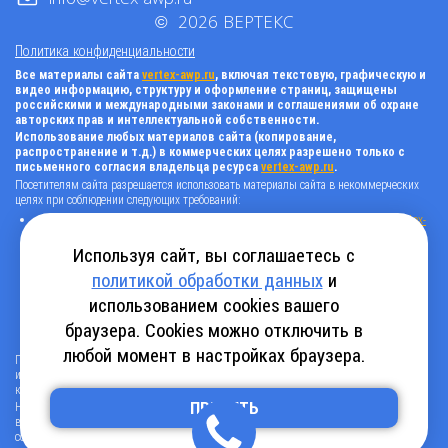
©
2026
ВЕРТЕКС
Политика конфиденциальности
Все материалы сайта
vertex-awp.ru
, включая текстовую, графическую и
видео информацию, структуру и оформление страниц, защищены
российскими и международными законами и соглашениями об охране
авторских прав и интеллектуальной собственности.
Использование любых материалов сайта (копирование,
распространение и т.д.) в коммерческих целях разрешено только с
письменного согласия владельца ресурса
vertex-awp.ru
.
Посетителям сайта разрешается использовать материалы сайта в некоммерческих
целях при соблюдении следующих требований:
поставить прямую активную гиперссылку на оригинал в виде: «источник
vertex-
awp.ru
», гиперссылки должны быть открыты к индексации поисковыми
системами, т.е. запрещено применять «noindex», «nofollow» и любые другие
Используя сайт, вы соглашаетесь с
способы, нельзя использовать редирект в ссылках;
политикой обработки данных
и
все ссылки, имеющиеся в тексте материала, должны оставаться в неизменном
виде и быть прямыми и активными;
использованием cookies вашего
в случае регулярного использования материалов сайта
vertex-awp.ru
, прямая
активная ссылка на ресурс должна быть размещена на главной странице вашего
браузера. Cookies можно отключить в
сайта (в любом видимом месте).
любой момент в настройках браузера.
Посетителям сайта разрешается копировать/скачивать только следующую
информацию: бланки, анкеты, каталоги, промокоды на скидки, адреса офисов,
контактные телефоны и контактную информацию.
ПРИНЯТЬ
Нарушение вышеуказанных положений является нарушением авторских прав и
влечет наступление гражданской, административной и уголовной ответственности в
соответствии с действующим законодательством.