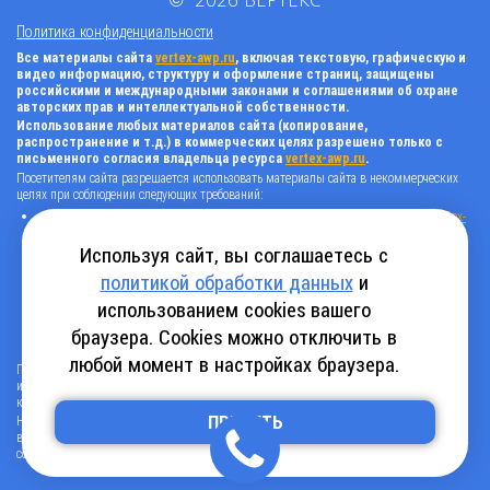
Политика конфиденциальности
Все материалы сайта
vertex-awp.ru
, включая текстовую, графическую и
видео информацию, структуру и оформление страниц, защищены
российскими и международными законами и соглашениями об охране
авторских прав и интеллектуальной собственности.
Использование любых материалов сайта (копирование,
распространение и т.д.) в коммерческих целях разрешено только с
письменного согласия владельца ресурса
vertex-awp.ru
.
Посетителям сайта разрешается использовать материалы сайта в некоммерческих
целях при соблюдении следующих требований:
поставить прямую активную гиперссылку на оригинал в виде: «источник
vertex-
awp.ru
», гиперссылки должны быть открыты к индексации поисковыми
системами, т.е. запрещено применять «noindex», «nofollow» и любые другие
Используя сайт, вы соглашаетесь с
способы, нельзя использовать редирект в ссылках;
политикой обработки данных
и
все ссылки, имеющиеся в тексте материала, должны оставаться в неизменном
виде и быть прямыми и активными;
использованием cookies вашего
в случае регулярного использования материалов сайта
vertex-awp.ru
, прямая
активная ссылка на ресурс должна быть размещена на главной странице вашего
браузера. Cookies можно отключить в
сайта (в любом видимом месте).
любой момент в настройках браузера.
Посетителям сайта разрешается копировать/скачивать только следующую
информацию: бланки, анкеты, каталоги, промокоды на скидки, адреса офисов,
контактные телефоны и контактную информацию.
ПРИНЯТЬ
Нарушение вышеуказанных положений является нарушением авторских прав и
влечет наступление гражданской, административной и уголовной ответственности в
соответствии с действующим законодательством.