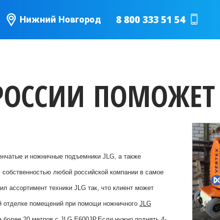
8 800 333 51 54
Нижний Новгород
 РОССИИ ПОМОЖЕТ 
енчатые и ножничные подъемники JLG, а также
ть собственностью любой российской компании в самое
вил ассортимент техники JLG так, что клиент может
ей отделке помещений при помощи ножничного
JLG
е более 20 метров с
JLG E600JP
.Если нужно поднять 4-