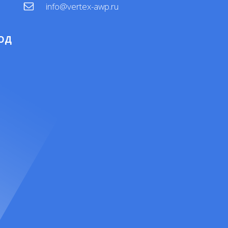
info@vertex-awp.ru
ОД
4