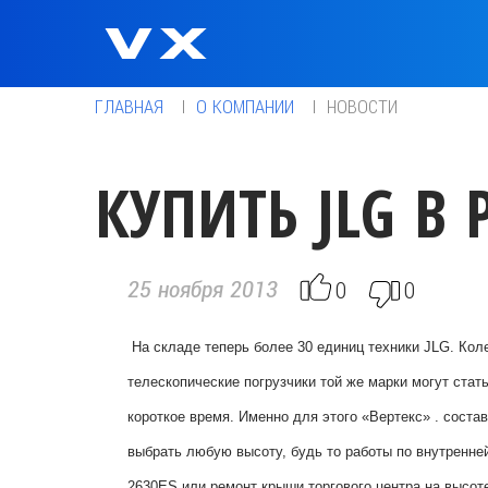
ГЛАВНАЯ
О КОМПАНИИ
НОВОСТИ
КУПИТЬ JLG В
0
0
25 ноября 2013
На складе теперь более 30 единиц техники JLG. Кол
телескопические погрузчики той же марки могут ста
короткое время. Именно для этого «Вертекс» . соста
выбрать любую высоту, будь то работы по внутренн
2630ES
или ремонт крыши торгового центра на высот