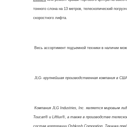
тонного слона на 13 метров, телескопический погруз
скоростного лифта.
Весь ассортимент подъемной техники в наличии мож
JLG- крупнейшая производственная компания в СШ
Компания JLG Industries, Inc. является мировым 
Toucan® и Liftlux®, а также в производстве телеск
состав корпорации Oshkosh Corporation. Техника пр