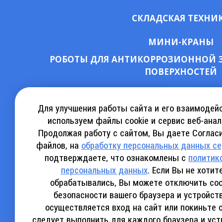
СКЛАДСКАЯ ТЕХНИ
МИНИ-КРАНЫ
РОБОТЫ ДЛЯ АНТИКОРРОЗИОННОЙ 
ПОВЕРХНОСТЕЙ
СКАЧАТЬ КАТАЛОГ АРЕНДЫ
КА
Для улучшения работы сайта и его взаимодей
используем файлы cookie и сервис веб-анал
Продолжая работу с сайтом, Вы даете Согласи
СКАЧАТЬ КАТАЛОГ SINOBOOM
СКАЧ
файлов, на
обработку персональных данных с
подтверждаете, что ознакомлены с
политик
персональных данных
. Если Вы не хоти
обрабатывались, Вы можете отключить coo
безопасности вашего браузера и устройст
Политика конфиденциальности
осуществляется вход на сайт или покиньте 
следует выполнить для каждого браузера и уст