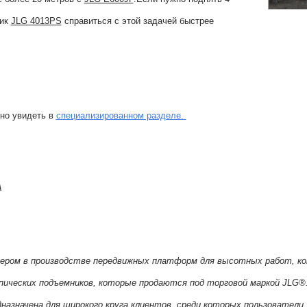
чик
JLG 4013PS
справиться с этой задачей быстрее
но увидеть в
специализированном разделе.
А
лидером в производстве передвижных платформ для высотных работ, 
опических подъемников, которые продаются под торговой маркой JLG®. С
едназначена для широкого круга клиентов, среди которых пользовател