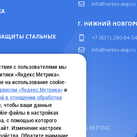
info@vertex-awp.ru
КА
Г. НИЖНИЙ НОВГОР
ЗАЩИТЫ СТАЛЬНЫХ
+7 (831) 280-84-5
info@vertex-awp.ru
ТАЛОГ KEBU CRANE
ствия с пользователями мы
итики «Яндекс.Метрика».
е на использование cookie-
АТЬ КАТАЛОГ INSLIFT
ервисом «Яндекс.Метрика»
и
ой в отношении обработки
те, чтобы ваши данные
kie-файлы в настройках
ва, с помощью которого
©
2026
ВЕРТЕКС
сайт. Изменение настроек
ройства. Обратите внимание,