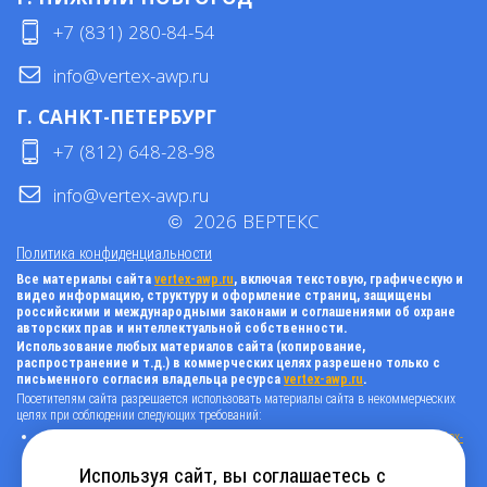
+7 (831) 280-84-54
info@vertex-awp.ru
Г. САНКТ-ПЕТЕРБУРГ
+7 (812) 648-28-98
info@vertex-awp.ru
©
2026
ВЕРТЕКС
Политика конфиденциальности
Все материалы сайта
vertex-awp.ru
, включая текстовую, графическую и
видео информацию, структуру и оформление страниц, защищены
российскими и международными законами и соглашениями об охране
авторских прав и интеллектуальной собственности.
Использование любых материалов сайта (копирование,
распространение и т.д.) в коммерческих целях разрешено только с
письменного согласия владельца ресурса
vertex-awp.ru
.
Посетителям сайта разрешается использовать материалы сайта в некоммерческих
целях при соблюдении следующих требований:
поставить прямую активную гиперссылку на оригинал в виде: «источник
vertex-
awp.ru
», гиперссылки должны быть открыты к индексации поисковыми
системами, т.е. запрещено применять «noindex», «nofollow» и любые другие
Используя сайт, вы соглашаетесь с
способы, нельзя использовать редирект в ссылках;