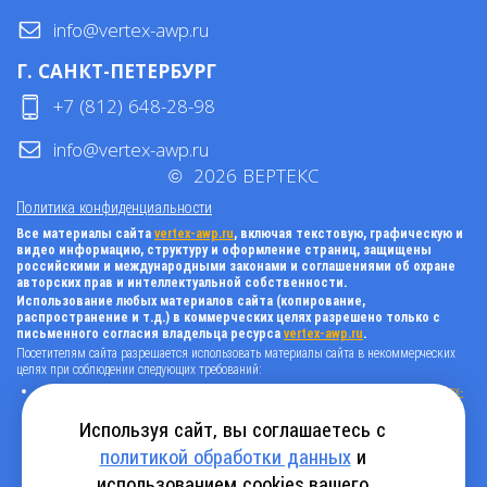
info@vertex-awp.ru
Г. САНКТ-ПЕТЕРБУРГ
+7 (812) 648-28-98
info@vertex-awp.ru
©
2026
ВЕРТЕКС
Политика конфиденциальности
Все материалы сайта
vertex-awp.ru
, включая текстовую, графическую и
видео информацию, структуру и оформление страниц, защищены
российскими и международными законами и соглашениями об охране
авторских прав и интеллектуальной собственности.
Использование любых материалов сайта (копирование,
распространение и т.д.) в коммерческих целях разрешено только с
письменного согласия владельца ресурса
vertex-awp.ru
.
Посетителям сайта разрешается использовать материалы сайта в некоммерческих
целях при соблюдении следующих требований:
поставить прямую активную гиперссылку на оригинал в виде: «источник
vertex-
awp.ru
», гиперссылки должны быть открыты к индексации поисковыми
системами, т.е. запрещено применять «noindex», «nofollow» и любые другие
Используя сайт, вы соглашаетесь с
способы, нельзя использовать редирект в ссылках;
политикой обработки данных
и
все ссылки, имеющиеся в тексте материала, должны оставаться в неизменном
виде и быть прямыми и активными;
использованием cookies вашего