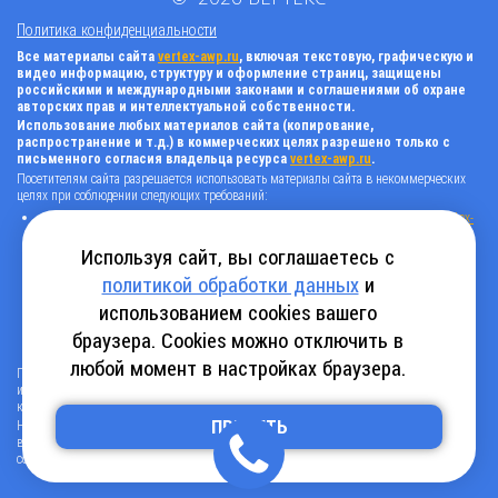
Политика конфиденциальности
Все материалы сайта
vertex-awp.ru
, включая текстовую, графическую и
видео информацию, структуру и оформление страниц, защищены
российскими и международными законами и соглашениями об охране
авторских прав и интеллектуальной собственности.
Использование любых материалов сайта (копирование,
распространение и т.д.) в коммерческих целях разрешено только с
письменного согласия владельца ресурса
vertex-awp.ru
.
Посетителям сайта разрешается использовать материалы сайта в некоммерческих
целях при соблюдении следующих требований:
поставить прямую активную гиперссылку на оригинал в виде: «источник
vertex-
awp.ru
», гиперссылки должны быть открыты к индексации поисковыми
системами, т.е. запрещено применять «noindex», «nofollow» и любые другие
Используя сайт, вы соглашаетесь с
способы, нельзя использовать редирект в ссылках;
политикой обработки данных
и
все ссылки, имеющиеся в тексте материала, должны оставаться в неизменном
виде и быть прямыми и активными;
использованием cookies вашего
в случае регулярного использования материалов сайта
vertex-awp.ru
, прямая
активная ссылка на ресурс должна быть размещена на главной странице вашего
браузера. Cookies можно отключить в
сайта (в любом видимом месте).
любой момент в настройках браузера.
Посетителям сайта разрешается копировать/скачивать только следующую
информацию: бланки, анкеты, каталоги, промокоды на скидки, адреса офисов,
контактные телефоны и контактную информацию.
ПРИНЯТЬ
Нарушение вышеуказанных положений является нарушением авторских прав и
влечет наступление гражданской, административной и уголовной ответственности в
соответствии с действующим законодательством.