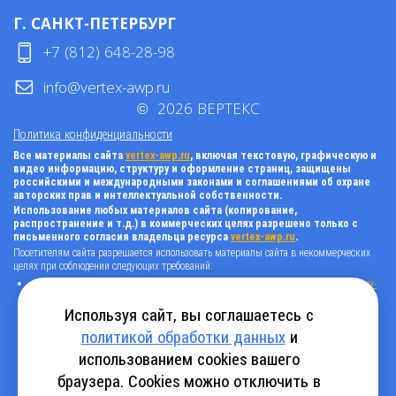
Г. САНКТ-ПЕТЕРБУРГ
+7 (812) 648-28-98
info@vertex-awp.ru
©
2026
ВЕРТЕКС
Политика конфиденциальности
Все материалы сайта
vertex-awp.ru
, включая текстовую, графическую и
видео информацию, структуру и оформление страниц, защищены
российскими и международными законами и соглашениями об охране
авторских прав и интеллектуальной собственности.
Использование любых материалов сайта (копирование,
распространение и т.д.) в коммерческих целях разрешено только с
письменного согласия владельца ресурса
vertex-awp.ru
.
Посетителям сайта разрешается использовать материалы сайта в некоммерческих
целях при соблюдении следующих требований:
поставить прямую активную гиперссылку на оригинал в виде: «источник
vertex-
awp.ru
», гиперссылки должны быть открыты к индексации поисковыми
системами, т.е. запрещено применять «noindex», «nofollow» и любые другие
Используя сайт, вы соглашаетесь с
способы, нельзя использовать редирект в ссылках;
политикой обработки данных
и
все ссылки, имеющиеся в тексте материала, должны оставаться в неизменном
виде и быть прямыми и активными;
использованием cookies вашего
в случае регулярного использования материалов сайта
vertex-awp.ru
, прямая
активная ссылка на ресурс должна быть размещена на главной странице вашего
браузера. Cookies можно отключить в
сайта (в любом видимом месте).