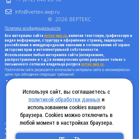
info@vertex-awp.ru
©
2026
ВЕРТЕКС
Политика конфиденциальности
Все материалы сайта
vertex-awp.ru
, включая текстовую, графическую и
видео информацию, структуру и оформление страниц, защищены
российскими и международными законами и соглашениями об охране
авторских прав и интеллектуальной собственности.
Использование любых материалов сайта (копирование,
распространение и т.д.) в коммерческих целях разрешено только с
письменного согласия владельца ресурса
vertex-awp.ru
.
Посетителям сайта разрешается использовать материалы сайта в некоммерческих
целях при соблюдении следующих требований:
поставить прямую активную гиперссылку на оригинал в виде: «источник
vertex-
awp.ru
», гиперссылки должны быть открыты к индексации поисковыми
системами, т.е. запрещено применять «noindex», «nofollow» и любые другие
Используя сайт, вы соглашаетесь с
способы, нельзя использовать редирект в ссылках;
политикой обработки данных
и
все ссылки, имеющиеся в тексте материала, должны оставаться в неизменном
виде и быть прямыми и активными;
использованием cookies вашего
в случае регулярного использования материалов сайта
vertex-awp.ru
, прямая
активная ссылка на ресурс должна быть размещена на главной странице вашего
браузера. Cookies можно отключить в
сайта (в любом видимом месте).
любой момент в настройках браузера.
Посетителям сайта разрешается копировать/скачивать только следующую
информацию: бланки, анкеты, каталоги, промокоды на скидки, адреса офисов,
контактные телефоны и контактную информацию.
Нарушение вышеуказанных положений является нарушением авторских прав и