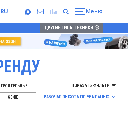
Меню
RU
EN
ДРУГИЕ ТИПЫ ТЕХНИКИ
РЕНДУ
ПОКАЗАТЬ ФИЛЬТР
СТРОИТЕЛЬНЫЕ
JLG
КУПИТЬ Н
РАБОЧАЯ ВЫСОТА ПО УБЫВАНИЮ
GENIE
SUNWARD