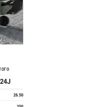
ТОГО
А
A24J
26.50
250