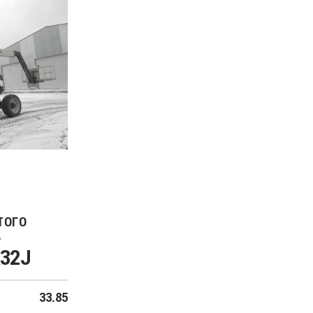
ТОГО
А
A32J
33.85