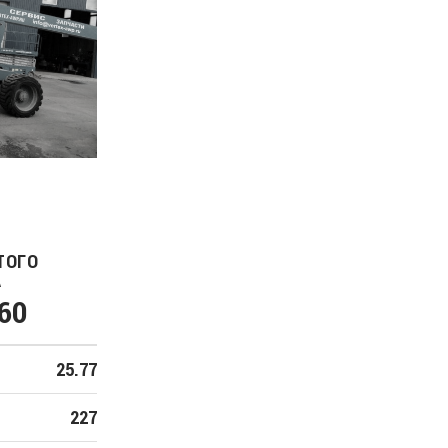
ТОГО
А
/60
25.77
227