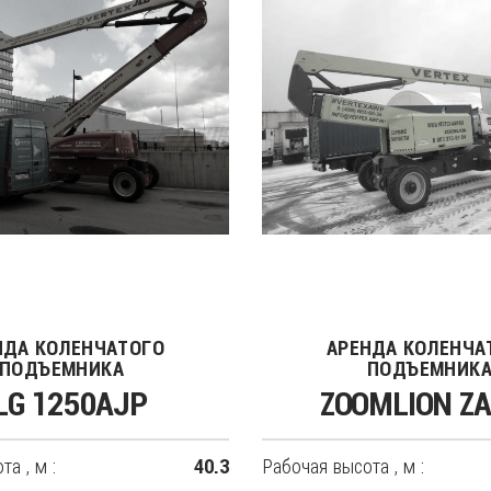
НДА КОЛЕНЧАТОГО
АРЕНДА КОЛЕНЧА
ПОДЪЕМНИКА
ПОДЪЕМНИК
LG 1250AJP
ZOOMLION Z
а , м :
Рабочая высота , м :
40.3