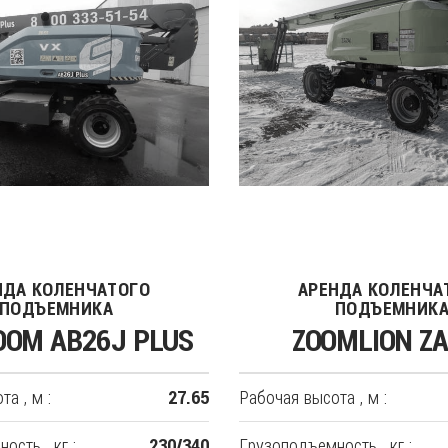
НДА КОЛЕНЧАТОГО
АРЕНДА КОЛЕНЧА
ПОДЪЕМНИКА
ПОДЪЕМНИК
OOM AB26J PLUS
ZOOMLION Z
а , м :
Рабочая высота , м :
27.65
ость , кг :
Грузоподъемность , кг :
230/340