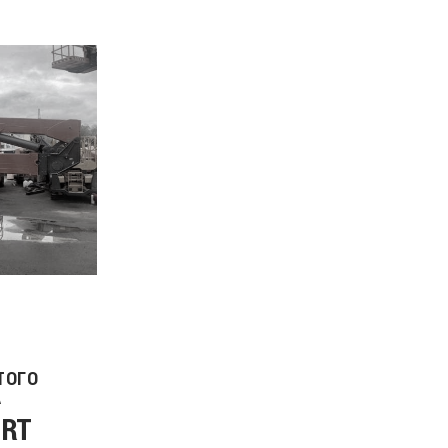
ТОГО
А
1RT