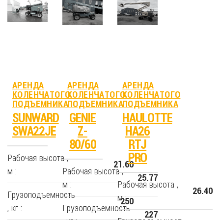
АРЕНДА
АРЕНДА
АРЕНДА
КОЛЕНЧАТОГО
КОЛЕНЧАТОГО
КОЛЕНЧАТОГО
ПОДЪЕМНИКА
ПОДЪЕМНИКА
ПОДЪЕМНИКА
SUNWARD
GENIE
HAULOTTE
SWA22JE
Z-
HA26
80/60
RTJ
PRO
Рабочая высота ,
21.60
м :
Рабочая высота ,
25.77
м :
Рабочая высота ,
26.40
Грузоподъемность
м :
250
, кг :
Грузоподъемность
227