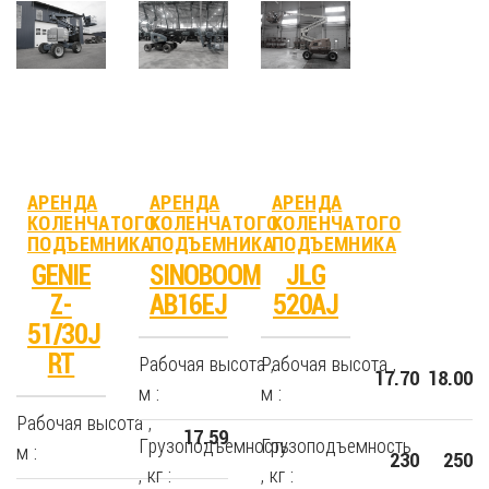
АРЕНДА
АРЕНДА
АРЕНДА
КОЛЕНЧАТОГО
КОЛЕНЧАТОГО
КОЛЕНЧАТОГО
ПОДЪЕМНИКА
ПОДЪЕМНИКА
ПОДЪЕМНИКА
GENIE
SINOBOOM
JLG
Z-
AB16EJ
520AJ
51/30J
RT
Рабочая высота ,
Рабочая высота ,
17.70
18.00
м :
м :
Рабочая высота ,
17.59
Грузоподъемность
Грузоподъемность
м :
230
250
, кг :
, кг :