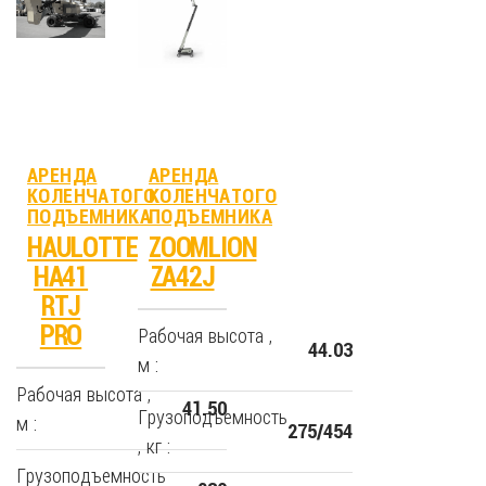
АРЕНДА
АРЕНДА
КОЛЕНЧАТОГО
КОЛЕНЧАТОГО
ПОДЪЕМНИКА
ПОДЪЕМНИКА
HAULOTTE
ZOOMLION
HA41
ZA42J
RTJ
PRO
Рабочая высота ,
44.03
м :
Рабочая высота ,
41.50
Грузоподъемность
м :
275/454
, кг :
Грузоподъемность