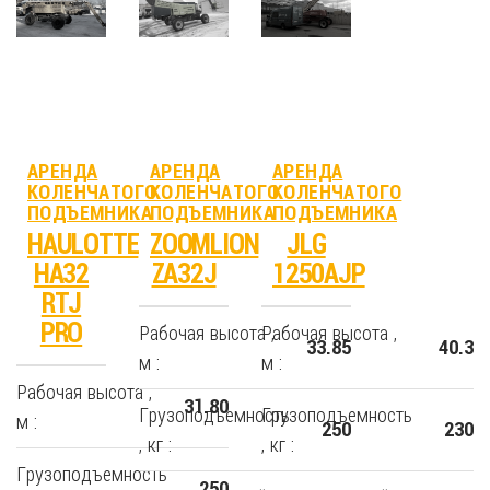
АРЕНДА
АРЕНДА
АРЕНДА
КОЛЕНЧАТОГО
КОЛЕНЧАТОГО
КОЛЕНЧАТОГО
ПОДЪЕМНИКА
ПОДЪЕМНИКА
ПОДЪЕМНИКА
HAULOTTE
ZOOMLION
JLG
HA32
ZA32J
1250AJP
RTJ
PRO
Рабочая высота ,
Рабочая высота ,
33.85
40.3
м :
м :
Рабочая высота ,
31.80
Грузоподъемность
Грузоподъемность
м :
250
230
, кг :
, кг :
Грузоподъемность
250