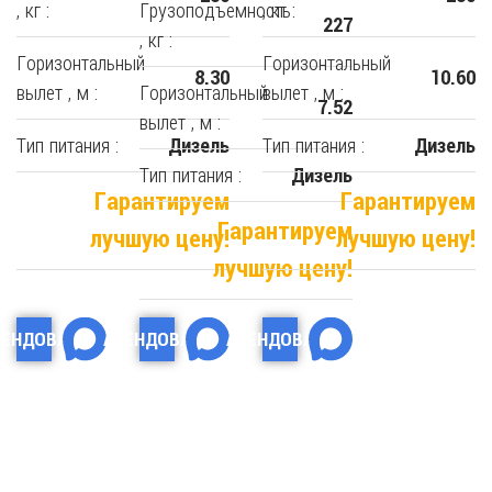
, кг :
Грузоподъемность
, кг :
227
, кг :
Горизонтальный
Горизонтальный
8.30
10.60
вылет , м :
Горизонтальный
вылет , м :
7.52
вылет , м :
Тип питания :
Тип питания :
Дизель
Дизель
Тип питания :
Дизель
Гарантируем
Гарантируем
Гарантируем
лучшую цену!
лучшую цену!
лучшую цену!
РЕНДОВАТЬ
АРЕНДОВАТЬ
АРЕНДОВАТЬ