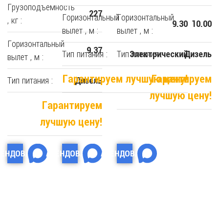
Грузоподъемность
227
Горизонтальный
Горизонтальный
, кг :
9.30
10.00
вылет , м :
вылет , м :
Горизонтальный
9.37
Тип питания :
Тип питания :
Электрический
Дизель
вылет , м :
Гарантируем лучшую цену!
Гарантируем
Тип питания :
Дизель
лучшую цену!
Гарантируем
лучшую цену!
РЕНДОВАТЬ
АРЕНДОВАТЬ
АРЕНДОВАТЬ