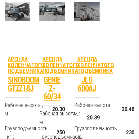
АРЕНДА
АРЕНДА
АРЕНДА
КОЛЕНЧАТОГО
КОЛЕНЧАТОГО
КОЛЕНЧАТОГО
ПОДЪЕМНИКА
ПОДЪЕМНИКА
ПОДЪЕМНИКА
SINOBOOM
GENIE
JLG
GTZZ18J
Z-
600AJ
60/34
Рабочая высота ,
Рабочая высота ,
20.30
20.46
м :
Рабочая высота ,
м :
20.39
м :
Грузоподъемность
Грузоподъемность
250
230
, кг :
Грузоподъемность
, кг :