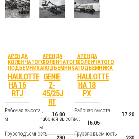
АРЕНДА
АРЕНДА
АРЕНДА
КОЛЕНЧАТОГО
КОЛЕНЧАТОГО
КОЛЕНЧАТОГО
ПОДЪЕМНИКА
ПОДЪЕМНИКА
ПОДЪЕМНИКА
HAULOTTE
GENIE
HAULOTTE
HA 16
Z-
HA 18
RTJ
45/25J
PX
RT
Рабочая высота ,
Рабочая высота ,
16.00
17.20
м :
Рабочая высота ,
м :
16.05
м :
Грузоподъемность
Грузоподъемность
230
230