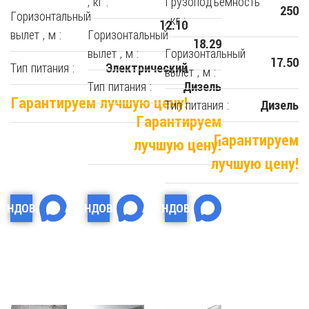
, кг :
Грузоподъемность
250
Горизонтальный
, кг :
12.10
вылет , м :
Горизонтальный
18.29
вылет , м :
Горизонтальный
17.50
Тип питания :
Электрический
вылет , м :
Тип питания :
Дизель
Гарантируем лучшую цену!
Тип питания :
Дизель
Гарантируем
Гарантируем
лучшую цену!
лучшую цену!
РЕНДОВАТЬ
АРЕНДОВАТЬ
АРЕНДОВАТЬ