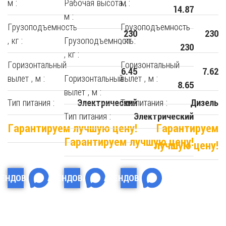
м :
Рабочая высота ,
м :
14.87
м :
Грузоподъемность
Грузоподъемность
230
230
, кг :
Грузоподъемность
, кг :
230
, кг :
Горизонтальный
Горизонтальный
6.45
7.62
вылет , м :
Горизонтальный
вылет , м :
8.65
вылет , м :
Тип питания :
Тип питания :
Электрический
Дизель
Тип питания :
Электрический
Гарантируем лучшую цену!
Гарантируем
Гарантируем лучшую цену!
лучшую цену!
РЕНДОВАТЬ
АРЕНДОВАТЬ
АРЕНДОВАТЬ