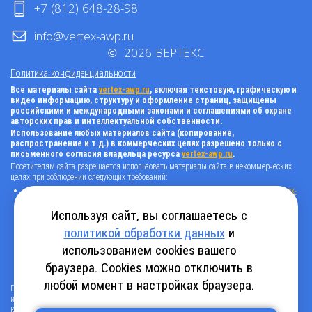
+7 (812) 648-28-98
info@vertex-awp.ru
©
2026
ВЕРТЕКС
Политика конфиденциальности
Все материалы сайта
vertex-awp.ru
, включая текстовую, графическую и
видео информацию, структуру и оформление страниц, защищены
российскими и международными законами и соглашениями об охране
авторских прав и интеллектуальной собственности.
Использование любых материалов сайта (копирование,
распространение и т.д.) в коммерческих целях разрешено только с
письменного согласия владельца ресурса
vertex-awp.ru
.
Посетителям сайта разрешается использовать материалы сайта в некоммерческих
целях при соблюдении следующих требований:
поставить прямую активную гиперссылку на оригинал в виде: «источник
vertex-
awp.ru
», гиперссылки должны быть открыты к индексации поисковыми
системами, т.е. запрещено применять «noindex», «nofollow» и любые другие
Используя сайт, вы соглашаетесь с
способы, нельзя использовать редирект в ссылках;
политикой обработки данных
и
все ссылки, имеющиеся в тексте материала, должны оставаться в неизменном
виде и быть прямыми и активными;
использованием cookies вашего
в случае регулярного использования материалов сайта
vertex-awp.ru
, прямая
активная ссылка на ресурс должна быть размещена на главной странице вашего
браузера. Cookies можно отключить в
сайта (в любом видимом месте).
любой момент в настройках браузера.
Посетителям сайта разрешается копировать/скачивать только следующую
информацию: бланки, анкеты, каталоги, промокоды на скидки, адреса офисов,
контактные телефоны и контактную информацию.