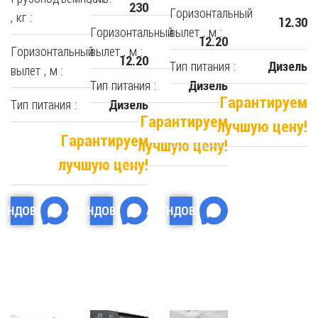
230
Горизонтальный
, кг :
12.30
Горизонтальный
вылет , м :
12.20
Горизонтальный
вылет , м :
12.20
Тип питания :
Дизель
вылет , м :
Тип питания :
Дизель
Гарантируем
Тип питания :
Дизель
Гарантируем
лучшую цену!
Гарантируем
лучшую цену!
лучшую цену!
РЕНДОВАТЬ
АРЕНДОВАТЬ
АРЕНДОВАТЬ