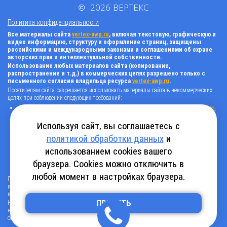
©
2026
ВЕРТЕКС
Политика конфиденциальности
Все материалы сайта
vertex-awp.ru
, включая текстовую, графическую и
видео информацию, структуру и оформление страниц, защищены
российскими и международными законами и соглашениями об охране
авторских прав и интеллектуальной собственности.
Использование любых материалов сайта (копирование,
распространение и т.д.) в коммерческих целях разрешено только с
письменного согласия владельца ресурса
vertex-awp.ru
.
Посетителям сайта разрешается использовать материалы сайта в некоммерческих
целях при соблюдении следующих требований:
поставить прямую активную гиперссылку на оригинал в виде: «источник
vertex-
awp.ru
», гиперссылки должны быть открыты к индексации поисковыми
системами, т.е. запрещено применять «noindex», «nofollow» и любые другие
Используя сайт, вы соглашаетесь с
способы, нельзя использовать редирект в ссылках;
политикой обработки данных
и
все ссылки, имеющиеся в тексте материала, должны оставаться в неизменном
виде и быть прямыми и активными;
использованием cookies вашего
в случае регулярного использования материалов сайта
vertex-awp.ru
, прямая
активная ссылка на ресурс должна быть размещена на главной странице вашего
браузера. Cookies можно отключить в
сайта (в любом видимом месте).
любой момент в настройках браузера.
Посетителям сайта разрешается копировать/скачивать только следующую
информацию: бланки, анкеты, каталоги, промокоды на скидки, адреса офисов,
контактные телефоны и контактную информацию.
Нарушение вышеуказанных положений является нарушением авторских прав и
ПРИНЯТЬ
влечет наступление гражданской, административной и уголовной ответственности в
соответствии с действующим законодательством.