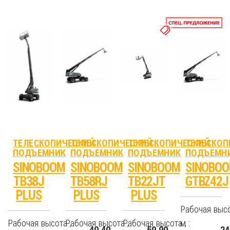
ТЕЛЕСКОПИЧЕСКИЙ
ТЕЛЕСКОПИЧЕСКИЙ
ТЕЛЕСКОПИЧЕСКИЙ
ТЕЛЕСКОП
ПОДЪЕМНИК
ПОДЪЕМНИК
ПОДЪЕМНИК
ПОДЪЕМН
SINOBOOM
SINOBOOM
SINOBOOM
SINOBO
TB38J
TB58RJ
TB22JT
GTBZ42J
PLUS
PLUS
PLUS
Рабочая высо
Рабочая высота ,
Рабочая высота ,
Рабочая высота ,
м :
40.40
59.90
24