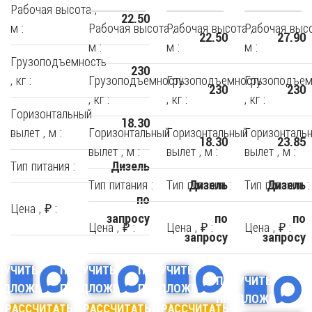
Рабочая высота ,
22.50
м :
Рабочая высота ,
Рабочая высота ,
Рабочая высо
22.50
27.90
м :
м :
м :
Грузоподъемность
230
, кг :
Грузоподъемность
Грузоподъемность
Грузоподъем
230
230
, кг :
, кг :
, кг :
Горизонтальный
18.30
вылет , м :
Горизонтальный
Горизонтальный
Горизонталь
18.30
23.85
вылет , м :
вылет , м :
вылет , м :
Тип питания :
Дизель
Тип питания :
Тип питания :
Тип питания :
Дизель
Дизель
по
Цена , ₽ :
запросу
по
по
Цена , ₽ :
Цена , ₽ :
Цена , ₽ :
запросу
запросу
ЛУЧИТЬ
ПОЛУЧИТЬ
ПОЛУЧИТЬ
ПОЛУЧИТЬ
ЕДЛОЖЕНИЕ
ПРЕДЛОЖЕНИЕ
ПРЕДЛОЖЕНИЕ
ПРЕДЛОЖЕНИЕ
РАССЧИТАТЬ
РАССЧИТАТЬ
РАССЧИТАТЬ