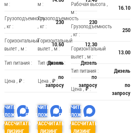
м :
м :
Рабочая высота ,
16.10
м :
Грузоподъемность
Грузоподъемность
230
230
, кг :
, кг :
Грузоподъемность
250
, кг :
Горизонтальный
Горизонтальный
10.60
12.30
вылет , м :
вылет , м :
Горизонтальный
13.00
вылет , м :
Тип питания :
Тип питания :
Дизель
Дизель
Тип питания :
Дизель
по
по
Цена , ₽ :
Цена , ₽ :
запросу
запросу
по
Цена , ₽ :
запросу
ЛУЧИТЬ
ПОЛУЧИТЬ
ПОЛУЧИТЬ
ЕДЛОЖЕНИЕ
ПРЕДЛОЖЕНИЕ
ПРЕДЛОЖЕНИЕ
РАССЧИТАТЬ
РАССЧИТАТЬ
РАССЧИТАТЬ
В ЛИЗИНГ
В ЛИЗИНГ
В ЛИЗИНГ