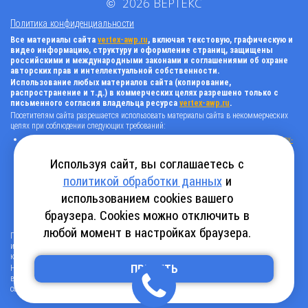
©
2026
ВЕРТЕКС
Политика конфиденциальности
Все материалы сайта
vertex-awp.ru
, включая текстовую, графическую и
видео информацию, структуру и оформление страниц, защищены
российскими и международными законами и соглашениями об охране
авторских прав и интеллектуальной собственности.
Использование любых материалов сайта (копирование,
распространение и т.д.) в коммерческих целях разрешено только с
письменного согласия владельца ресурса
vertex-awp.ru
.
Посетителям сайта разрешается использовать материалы сайта в некоммерческих
целях при соблюдении следующих требований:
поставить прямую активную гиперссылку на оригинал в виде: «источник
vertex-
awp.ru
», гиперссылки должны быть открыты к индексации поисковыми
системами, т.е. запрещено применять «noindex», «nofollow» и любые другие
Используя сайт, вы соглашаетесь с
способы, нельзя использовать редирект в ссылках;
политикой обработки данных
и
все ссылки, имеющиеся в тексте материала, должны оставаться в неизменном
виде и быть прямыми и активными;
использованием cookies вашего
в случае регулярного использования материалов сайта
vertex-awp.ru
, прямая
активная ссылка на ресурс должна быть размещена на главной странице вашего
браузера. Cookies можно отключить в
сайта (в любом видимом месте).
любой момент в настройках браузера.
Посетителям сайта разрешается копировать/скачивать только следующую
информацию: бланки, анкеты, каталоги, промокоды на скидки, адреса офисов,
контактные телефоны и контактную информацию.
Нарушение вышеуказанных положений является нарушением авторских прав и
ПРИНЯТЬ
влечет наступление гражданской, административной и уголовной ответственности в
соответствии с действующим законодательством.