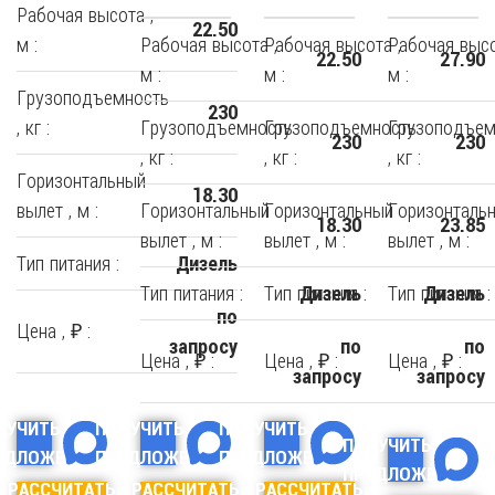
Рабочая высота ,
22.50
м :
Рабочая высота ,
Рабочая высота ,
Рабочая высо
22.50
27.90
м :
м :
м :
Грузоподъемность
230
, кг :
Грузоподъемность
Грузоподъемность
Грузоподъем
230
230
, кг :
, кг :
, кг :
Горизонтальный
18.30
вылет , м :
Горизонтальный
Горизонтальный
Горизонталь
18.30
23.85
вылет , м :
вылет , м :
вылет , м :
Тип питания :
Дизель
Тип питания :
Тип питания :
Тип питания :
Дизель
Дизель
по
Цена , ₽ :
запросу
по
по
Цена , ₽ :
Цена , ₽ :
Цена , ₽ :
запросу
запросу
ЛУЧИТЬ
ПОЛУЧИТЬ
ПОЛУЧИТЬ
ПОЛУЧИТЬ
ЕДЛОЖЕНИЕ
ПРЕДЛОЖЕНИЕ
ПРЕДЛОЖЕНИЕ
ПРЕДЛОЖЕНИЕ
РАССЧИТАТЬ
РАССЧИТАТЬ
РАССЧИТАТЬ