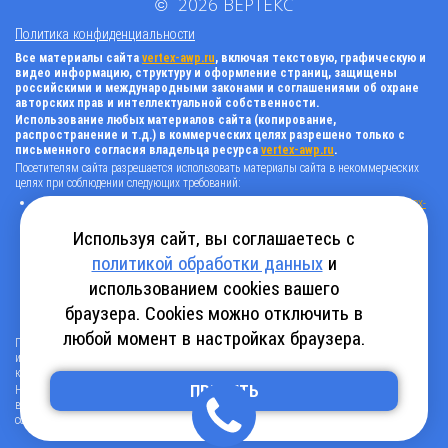
©
2026
ВЕРТЕКС
Политика конфиденциальности
Все материалы сайта
vertex-awp.ru
, включая текстовую, графическую и
видео информацию, структуру и оформление страниц, защищены
российскими и международными законами и соглашениями об охране
авторских прав и интеллектуальной собственности.
Использование любых материалов сайта (копирование,
распространение и т.д.) в коммерческих целях разрешено только с
письменного согласия владельца ресурса
vertex-awp.ru
.
Посетителям сайта разрешается использовать материалы сайта в некоммерческих
целях при соблюдении следующих требований:
поставить прямую активную гиперссылку на оригинал в виде: «источник
vertex-
awp.ru
», гиперссылки должны быть открыты к индексации поисковыми
системами, т.е. запрещено применять «noindex», «nofollow» и любые другие
Используя сайт, вы соглашаетесь с
способы, нельзя использовать редирект в ссылках;
политикой обработки данных
и
все ссылки, имеющиеся в тексте материала, должны оставаться в неизменном
виде и быть прямыми и активными;
использованием cookies вашего
в случае регулярного использования материалов сайта
vertex-awp.ru
, прямая
активная ссылка на ресурс должна быть размещена на главной странице вашего
браузера. Cookies можно отключить в
сайта (в любом видимом месте).
любой момент в настройках браузера.
Посетителям сайта разрешается копировать/скачивать только следующую
информацию: бланки, анкеты, каталоги, промокоды на скидки, адреса офисов,
контактные телефоны и контактную информацию.
Нарушение вышеуказанных положений является нарушением авторских прав и
ПРИНЯТЬ
влечет наступление гражданской, административной и уголовной ответственности в
соответствии с действующим законодательством.