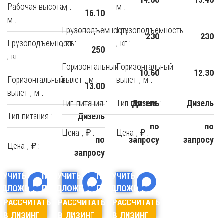
Рабочая высота ,
м :
м :
16.10
м :
Грузоподъемность
Грузоподъемность
230
230
Грузоподъемность
, кг :
, кг :
250
, кг :
Горизонтальный
Горизонтальный
10.60
12.30
Горизонтальный
вылет , м :
вылет , м :
13.00
вылет , м :
Тип питания :
Тип питания :
Дизель
Дизель
Тип питания :
Дизель
по
по
Цена , ₽ :
Цена , ₽ :
по
запросу
запросу
Цена , ₽ :
запросу
ЛУЧИТЬ
ПОЛУЧИТЬ
ПОЛУЧИТЬ
ЕДЛОЖЕНИЕ
ПРЕДЛОЖЕНИЕ
ПРЕДЛОЖЕНИЕ
РАССЧИТАТЬ
РАССЧИТАТЬ
РАССЧИТАТЬ
В ЛИЗИНГ
В ЛИЗИНГ
В ЛИЗИНГ