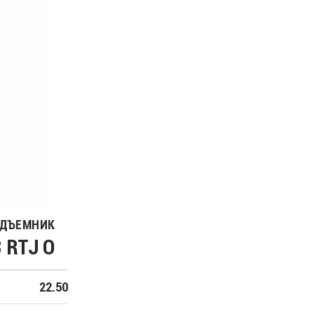
ОДЪЕМНИК
 RTJ O
22.50