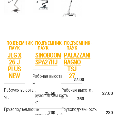
ПОДЪЕМНИК-
ПОДЪЕМНИК-
ПОДЪЕМНИК-
ПАУК
ПАУК
ПАУК
JLG X
SINOBOOM
PALAZZANI
26 J
SPA27HJ
RAGNO
PLUS
TSJ
NEW
27
Рабочая высота ,
27.00
м :
Рабочая высота ,
Рабочая высота ,
25.60
27.00
Грузоподъемность
м :
м :
250
, кг :
Грузоподъемность
Грузоподъемность
230
230
Горизонтальный