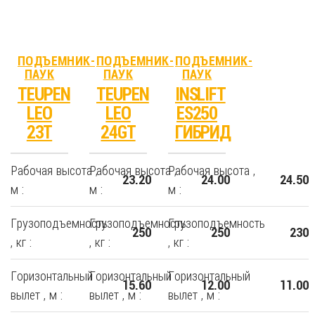
ПОДЪЕМНИК-
ПОДЪЕМНИК-
ПОДЪЕМНИК-
ПАУК
ПАУК
ПАУК
TEUPEN
TEUPEN
INSLIFT
LEO
LEO
ES250
23T
24GT
ГИБРИД
Рабочая высота ,
Рабочая высота ,
Рабочая высота ,
23.20
24.00
24.50
м :
м :
м :
Грузоподъемность
Грузоподъемность
Грузоподъемность
250
250
230
, кг :
, кг :
, кг :
Горизонтальный
Горизонтальный
Горизонтальный
15.60
12.00
11.00
вылет , м :
вылет , м :
вылет , м :