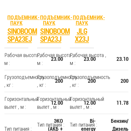
ПОДЪЕМНИК-
ПОДЪЕМНИК-
ПОДЪЕМНИК-
ПАУК
ПАУК
ПАУК
SINOBOOM
SINOBOOM
JLG
SPA23EJ
SPA23J
X23J
Рабочая высота ,
Рабочая высота ,
Рабочая высота ,
23.00
23.00
23.10
м :
м :
м :
Грузоподъемность
Грузоподъемность
Грузоподъемность
200
200
200
, кг :
, кг :
, кг :
Горизонтальный
Горизонтальный
Горизонтальный
12.00
12.00
11.78
вылет , м :
вылет , м :
вылет , м :
ЭКО
Bi-
Бензин/
Тип питания :
Тип питания :
Тип питания :
(АКБ +
energy
Дизель