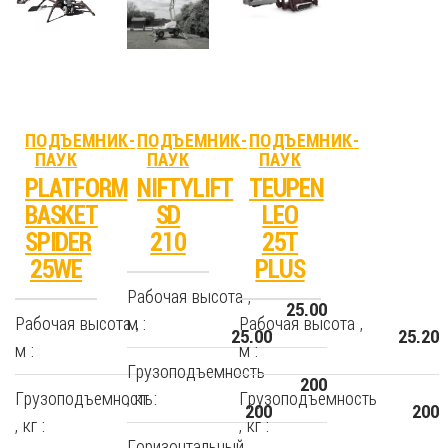
ПОДЪЕМНИК-
ПОДЪЕМНИК-
ПОДЪЕМНИК-
ПАУК
ПАУК
ПАУК
PLATFORM
NIFTYLIFT
TEUPEN
BASKET
SD
LEO
SPIDER
210
25T
25WE
PLUS
Рабочая высота ,
25.00
Рабочая высота ,
м :
Рабочая высота ,
25.00
25.20
м :
м :
Грузоподъемность
200
Грузоподъемность
, кг :
Грузоподъемность
200
200
, кг :
, кг :
Горизонтальный