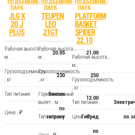
ПОДЪЕМНИК-
ПОДЪЕМНИК-
ПОДЪЕМНИК-
ПАУК
ПАУК
ПАУК
JLG X
TEUPEN
PLATFORM
20 J
LEO
BASKET
PLUS
21GT
SPIDER
22.10
Рабочая высота ,
Рабочая высота ,
20.05
21.00
м :
м :
Рабочая высота ,
м :
Грузоподъемность
Грузоподъемность
230
250
, кг :
, кг :
Грузоподъемность
, кг :
Тип питания :
Горизонтальный
Бензин
12.00
вылет , м :
Тип питания :
Электри
по
Цена , ₽ :
Тип питания :
Цена , ₽ :
запросу
Гибрид
по з
по
Цена , ₽ :