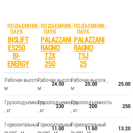
ПОДЪЕМНИК-
ПОДЪЕМНИК-
ПОДЪЕМНИК-
ПАУК
ПАУК
ПАУК
INSLIFT
PALAZZANI
PALAZZANI
ES250
RAGNO
RAGNO
BI-
TZX
TSJ
ENERGY
250
25
Рабочая высота ,
Рабочая высота ,
Рабочая высота ,
24.50
25.00
25.00
м :
м :
м :
Грузоподъемность
Грузоподъемность
Грузоподъемность
230
200
250
, кг :
, кг :
, кг :
Горизонтальный
Горизонтальный
Горизонтальный
11.00
11.60
13.20
вылет , м :
вылет , м :
вылет , м :