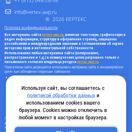
+7 (812) 648-28-98
info@vertex-awp.ru
©
2026
ВЕРТЕКС
Политика конфиденциальности
Все материалы сайта
vertex-awp.ru
, включая текстовую, графическую и
видео информацию, структуру и оформление страниц, защищены
российскими и международными законами и соглашениями об охране
авторских прав и интеллектуальной собственности.
Использование любых материалов сайта (копирование,
распространение и т.д.) в коммерческих целях разрешено только с
письменного согласия владельца ресурса
vertex-awp.ru
.
Посетителям сайта разрешается использовать материалы сайта в некоммерческих
целях при соблюдении следующих требований:
поставить прямую активную гиперссылку на оригинал в виде: «источник
vertex-
awp.ru
», гиперссылки должны быть открыты к индексации поисковыми
системами, т.е. запрещено применять «noindex», «nofollow» и любые другие
Используя сайт, вы соглашаетесь с
способы, нельзя использовать редирект в ссылках;
политикой обработки данных
и
все ссылки, имеющиеся в тексте материала, должны оставаться в неизменном
виде и быть прямыми и активными;
использованием cookies вашего
в случае регулярного использования материалов сайта
vertex-awp.ru
, прямая
активная ссылка на ресурс должна быть размещена на главной странице вашего
браузера. Cookies можно отключить в
сайта (в любом видимом месте).
любой момент в настройках браузера.
Посетителям сайта разрешается копировать/скачивать только следующую
информацию: бланки, анкеты, каталоги, промокоды на скидки, адреса офисов,
контактные телефоны и контактную информацию.