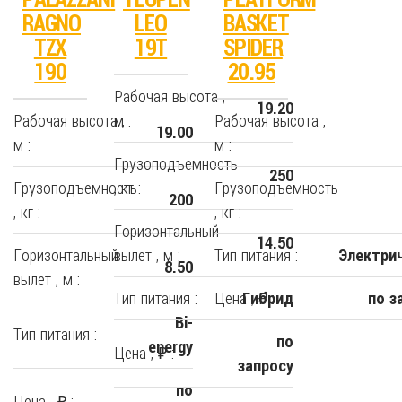
RAGNO
LEO
BASKET
TZX
19T
SPIDER
190
20.95
Рабочая высота ,
19.20
Рабочая высота ,
м :
Рабочая высота ,
19.00
м :
м :
Грузоподъемность
250
Грузоподъемность
, кг :
Грузоподъемность
200
, кг :
, кг :
Горизонтальный
14.50
Горизонтальный
вылет , м :
Тип питания :
Электри
8.50
вылет , м :
Тип питания :
Цена , ₽ :
Гибрид
по з
Bi-
Тип питания :
по
energy
Цена , ₽ :
запросу
по
Цена , ₽ :