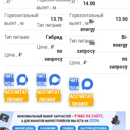
, кг :
, кг :
14.00
вылет , м :
Горизонтальный
Горизонтальный
13.75
13.50
Bi-
вылет , м :
вылет , м :
Тип питания :
energy
Тип питания :
Гибрид
Bi-
Тип питания :
по
energy
Цена , ₽ :
по
запросу
Цена , ₽ :
запросу
по
Цена , ₽ :
запросу
ЛУЧИТЬ
ПОЛУЧИТЬ
ПОЛУЧИТЬ
ЕДЛОЖЕНИЕ
ПРЕДЛОЖЕНИЕ
ПРЕДЛОЖЕНИЕ
РАССЧИТАТЬ
РАССЧИТАТЬ
РАССЧИТАТЬ
В ЛИЗИНГ
В ЛИЗИНГ
В ЛИЗИНГ