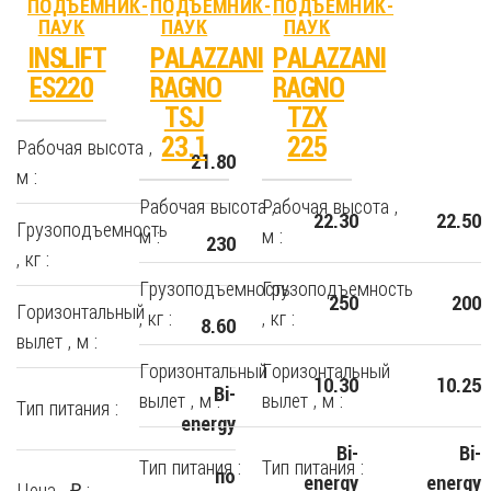
ПОДЪЕМНИК-
ПОДЪЕМНИК-
ПОДЪЕМНИК-
ПАУК
ПАУК
ПАУК
INSLIFT
PALAZZANI
PALAZZANI
ES220
RAGNO
RAGNO
TSJ
TZX
23.1
225
Рабочая высота ,
21.80
м :
Рабочая высота ,
Рабочая высота ,
22.30
22.50
Грузоподъемность
м :
м :
230
, кг :
Грузоподъемность
Грузоподъемность
250
200
Горизонтальный
, кг :
, кг :
8.60
вылет , м :
Горизонтальный
Горизонтальный
10.30
10.25
Bi-
вылет , м :
вылет , м :
Тип питания :
energy
Bi-
Bi-
Тип питания :
Тип питания :
по
energy
energy
Цена , ₽ :