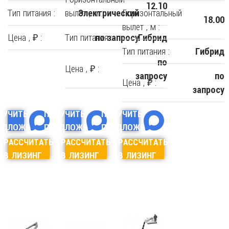
12.10
Тип питания :
вылет , м :
Горизонтальный
Электрический
18.00
вылет , м :
Цена , ₽ :
Тип питания :
по запросу
Гибрид
Тип питания :
Гибрид
по
Цена , ₽ :
запросу
по
Цена , ₽ :
запросу
ЛУЧИТЬ
ПОЛУЧИТЬ
ПОЛУЧИТЬ
ЕДЛОЖЕНИЕ
ПРЕДЛОЖЕНИЕ
ПРЕДЛОЖЕНИЕ
РАССЧИТАТЬ
РАССЧИТАТЬ
РАССЧИТАТЬ
В ЛИЗИНГ
В ЛИЗИНГ
В ЛИЗИНГ