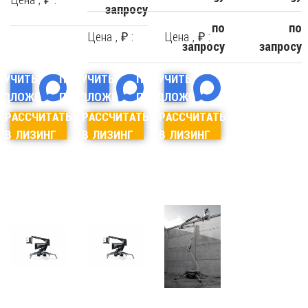
запросу
по
по
Цена , ₽ :
Цена , ₽ :
запросу
запросу
ЛУЧИТЬ
ПОЛУЧИТЬ
ПОЛУЧИТЬ
ЕДЛОЖЕНИЕ
ПРЕДЛОЖЕНИЕ
ПРЕДЛОЖЕНИЕ
РАССЧИТАТЬ
РАССЧИТАТЬ
РАССЧИТАТЬ
В ЛИЗИНГ
В ЛИЗИНГ
В ЛИЗИНГ