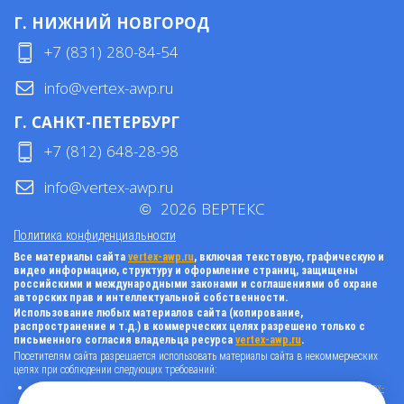
Г. НИЖНИЙ НОВГОРОД
+7 (831) 280-84-54
info@vertex-awp.ru
Г. САНКТ-ПЕТЕРБУРГ
+7 (812) 648-28-98
info@vertex-awp.ru
©
2026
ВЕРТЕКС
Политика конфиденциальности
Все материалы сайта
vertex-awp.ru
, включая текстовую, графическую и
видео информацию, структуру и оформление страниц, защищены
российскими и международными законами и соглашениями об охране
авторских прав и интеллектуальной собственности.
Использование любых материалов сайта (копирование,
распространение и т.д.) в коммерческих целях разрешено только с
письменного согласия владельца ресурса
vertex-awp.ru
.
Посетителям сайта разрешается использовать материалы сайта в некоммерческих
целях при соблюдении следующих требований:
поставить прямую активную гиперссылку на оригинал в виде: «источник
vertex-
awp.ru
», гиперссылки должны быть открыты к индексации поисковыми