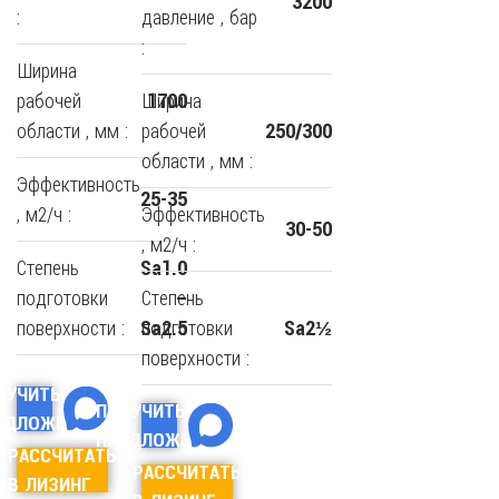
3200
:
давление , бар
:
Ширина
рабочей
Ширина
1700
области , мм :
рабочей
250/300
области , мм :
Эффективность
25-35
, м2/ч :
Эффективность
30-50
, м2/ч :
Степень
Sa1.0
подготовки
Степень
–
поверхности :
подготовки
Sa2.5
Sa2½
поверхности :
ЛУЧИТЬ
ПОЛУЧИТЬ
ЕДЛОЖЕНИЕ
ПРЕДЛОЖЕНИЕ
РАССЧИТАТЬ
РАССЧИТАТЬ
В ЛИЗИНГ